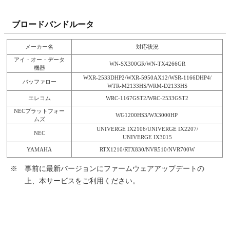
ブロードバンドルータ
メーカー名
対応状況
アイ・オー・データ
WN-SX300GR
/
WN-TX4266GR
機器
WXR-2533DHP2
/
WXR-5950AX12
/
WSR-1166DHP4
/
バッファロー
WTR-M2133HS
/
WRM-D2133HS
エレコム
WRC-1167GST2
/
WRC-2533GST2
NECプラットフォー
WG1200HS3/WX3000HP
ムズ
UNIVERGE IX2106
/
UNIVERGE IX2207
/
NEC
UNIVERGE IX3015
YAMAHA
RTX1210
/
RTX830
/
NVR510
/
NVR700W
※
事前に最新バージョンにファームウェアアップデートの
上、本サービスをご利用ください。